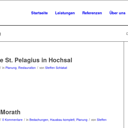
Startseite
Leistungen
Referenzen
Über uns
g
D
he St. Pelagius in Hochsal
/
/
in
Planung
,
Restauration
von
Steffen Schlakat
 Morath
/
/
/
0 Kommentare
in
Bedachungen
,
Hausbau komplett
,
Planung
von
Steffen