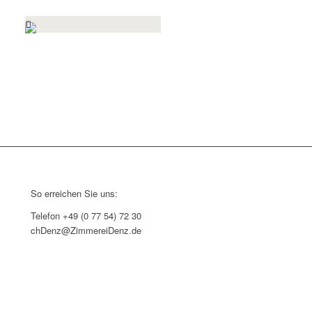
Stephanie Tröndle
E-Mail senden
Tel: +49 7754 7230
So erreichen Sie uns:
Telefon +49 (0 77 54) 72 30
chDenz@ZimmereiDenz.de