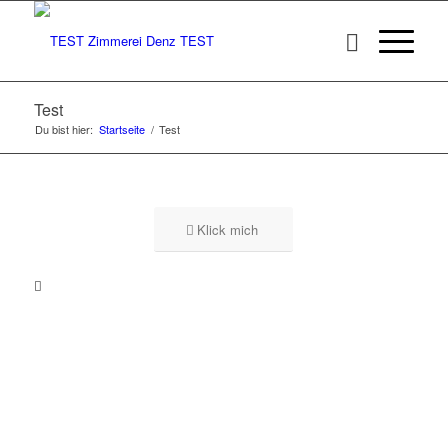
Test
Du bist hier:
Startseite
/
Test
Klick mich
0
0
0
0
0
Wochen
Tage
Stunden
Minuten
Sekunden