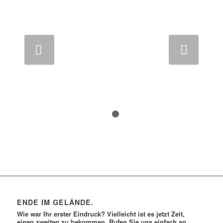
Weiter
1
2
ENDE IM GELÄNDE.
Wie war Ihr erster Eindruck? Vielleicht ist es jetzt Zeit,
einen zweiten zu bekommen. Rufen Sie uns einfach an